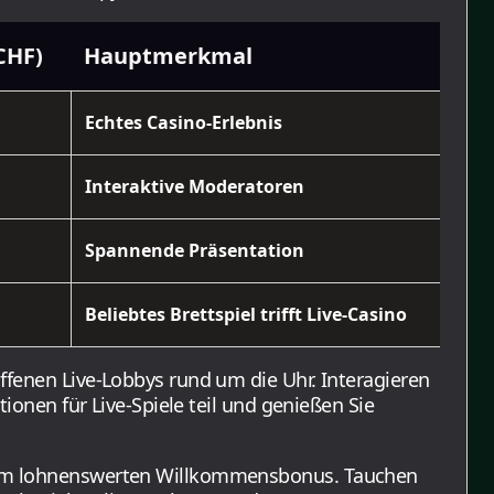
CHF)
Hauptmerkmal
Echtes Casino-Erlebnis
Interaktive Moderatoren
Spannende Präsentation
Beliebtes Brettspiel trifft Live-Casino
ffenen Live-Lobbys rund um die Uhr. Interagieren
ionen für Live-Spiele teil und genießen Sie
inem lohnenswerten Willkommensbonus. Tauchen