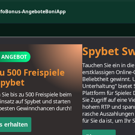
nfo
Bonus-Angebote
Boni
App
Spybet Sw
E ANGEBOT
Tauchen Sie ein in di
zu 500 Freispiele
erstklassigen Online-
Beliebtheit gewinnt. U
Spybet
Unterhaltung" bietet 
Plattform für Spieler
 Sie bis zu 500 Freispiele beim
Sie Zugriff auf eine V
insatz auf Spybet und starten
hohem RTP und spanne
 besten Gewinnchancen durch!
rasche Auszahlungen 
für Sie da ist, um Ihr
 erhalten