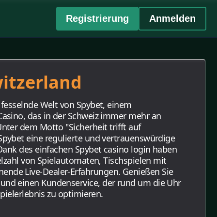
Registrierung
Anmelden
itzerland
e fesselnde Welt von Spybet, einem
Casino, das in der Schweiz immer mehr an
nter dem Motto "Sicherheit trifft auf
Spybet eine regulierte und vertrauenswürdige
. Dank des einfachen Spybet casino login haben
ielzahl von Spielautomaten, Tischspielen mit
nde Live-Dealer-Erfahrungen. Genießen Sie
und einen Kundenservice, der rund um die Uhr
 Spielerlebnis zu optimieren.