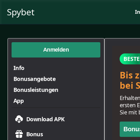
Spybet
I
Anmelden
BEST
Info
Bis 
Bonusangebote
bei 
Bonusleistungen
Erhalten
App
ersten E
Sie mit
Download APK
Bonus
Bonus