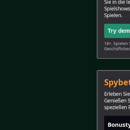
Sie in die 
Spielshows 
Spielen.
Try de
18+. Spielen
Geschäftsbe
Spybe
Erleben Sie
Genießen S
speziellen
Bonust